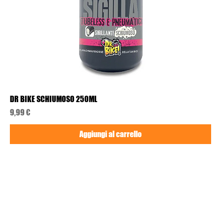
DR BIKE SCHIUMOSO 250ML
Prezzo
9,99 €
Aggiungi al carrello