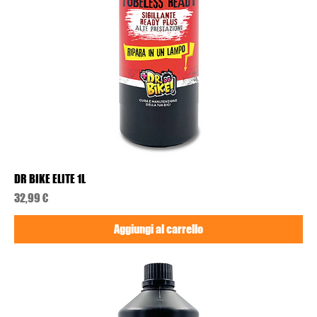
DR BIKE ELITE 1L
Prezzo
32,99 €
Aggiungi al carrello