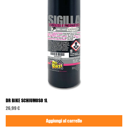
DR BIKE SCHIUMOSO 1L
Prezzo
26,99 €
Aggiungi al carrello