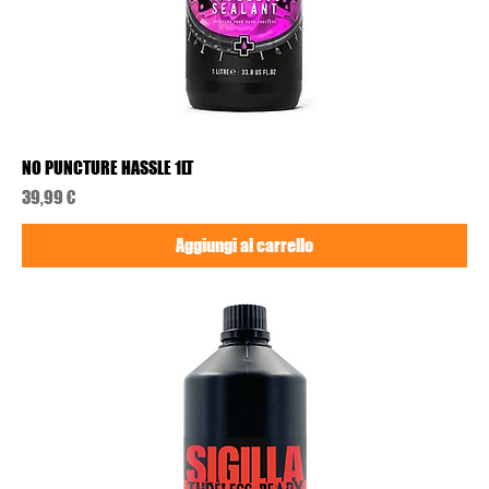
NO PUNCTURE HASSLE 1LT
Prezzo
39,99 €
Aggiungi al carrello