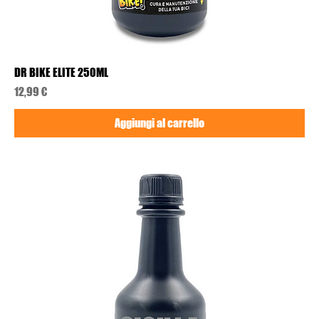
DR BIKE ELITE 250ML
Prezzo
12,99 €
Aggiungi al carrello