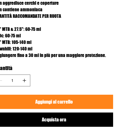
n aggredisce cerchi e coperture
n contiene ammoniaca
ANTITÀ RACCOMANDATE PER RUOTA
" MTB & 27.5": 60-75 ml
0c: 60-75 ml
" MTB: 105-140 ml
wnhill: 120-140 ml
giungere fino a 30 ml in più per una maggiore protezione.
antità
Aggiungi al carrello
Acquista ora