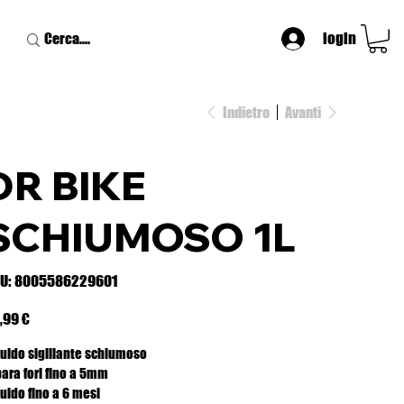
login
Indietro
Avanti
DR BIKE
SCHIUMOSO 1L
SKU
U:
8005586229601
8005586229601
zzo
,99 €
quido sigillante schiumoso
para fori fino a 5mm
quido fino a 6 mesi