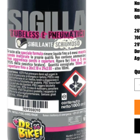
No
No
QU
26
70
29
Do
Ag
Qu