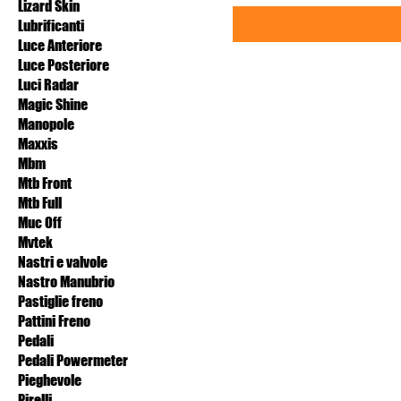
Lizard Skin
Lubrificanti
Luce Anteriore
Luce Posteriore
Luci Radar
Magic Shine
Manopole
Maxxis
Mbm
Mtb Front
Mtb Full
Muc Off
Mvtek
Nastri e valvole
Nastro Manubrio
Pastiglie freno
Pattini Freno
Pedali
Pedali Powermeter
Pieghevole
Pirelli