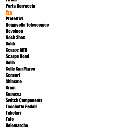
Porta Borraccia
Pro
Protettivi
Reggisella Telescopico
Revoloop
Rock Shox
Saldi
Scarpe MTB
Scarpe Road
Sella
Selle San Marco
Sensori
Shimano
Sram
Supacaz
Switch Components
Tacchette Pedali
Tubolari
Tufo
Velomarche