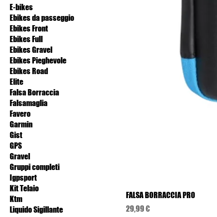
E-bikes
Ebikes da passeggio
Ebikes Front
Ebikes Full
Ebikes Gravel
Ebikes Pieghevole
Ebikes Road
Elite
Falsa Borraccia
Falsamaglia
Favero
Garmin
Gist
GPS
Gravel
Gruppi completi
Igpsport
Kit Telaio
FALSA BORRACCIA PRO
Ktm
Prezzo
29,99 €
Liquido Sigillante