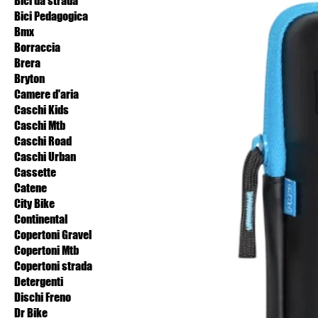
Bici da strada
Bici Pedagogica
Bmx
Borraccia
Brera
Bryton
Camere d'aria
Caschi Kids
Caschi Mtb
Caschi Road
Caschi Urban
Cassette
Catene
City Bike
Continental
Copertoni Gravel
Copertoni Mtb
Copertoni strada
Detergenti
Dischi Freno
Dr Bike