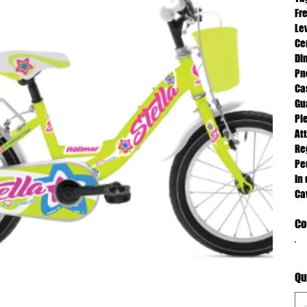
Fr
Le
Ce
Di
Pn
Ca
Gu
Pi
At
Reg
Ped
In 
Ca
Co
Qu