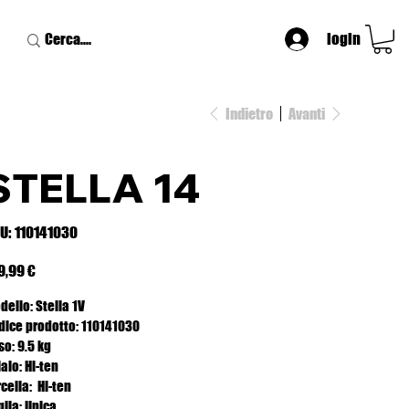
login
Indietro
Avanti
STELLA 14
SKU
U:
110141030
110141030
zzo
9,99 €
dello: Stella 1V
dice prodotto: 110141030
so: 9.5 kg
aio: Hi-ten
cella: Hi-ten
glia: Unica