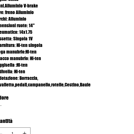
eni.Alluminio V-brake
ve: freno Alluminio
rchi: Alluminio
mensioni ruote: 14"
eumatico: 14x1.75
ssetta: Singola 1V
arnitura: Hi-ten singola
ega manubrio:Hi-ten
tacco manubrio: Hi-ten
gisella :Hi-ten
ivella: Hi-ten
dotazione: Borraccia,
valletto,pedali,campanello,rotelle,Cestino,Baule
lore
antità