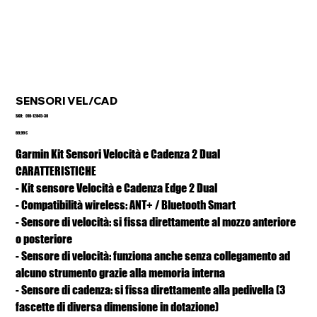
SENSORI VEL/CAD
SKU
SKU:
010-12845-30
010-
12845-
Prezzo
69,99 €
30
Garmin Kit Sensori Velocità e Cadenza 2 Dual
CARATTERISTICHE
- Kit sensore Velocità e Cadenza Edge 2 Dual
- Compatibilità wireless: ANT+ / Bluetooth Smart
- Sensore di velocità: si fissa direttamente al mozzo anteriore
o posteriore
- Sensore di velocità: funziona anche senza collegamento ad
alcuno strumento grazie alla memoria interna
- Sensore di cadenza: si fissa direttamente alla pedivella (3
fascette di diversa dimensione in dotazione)