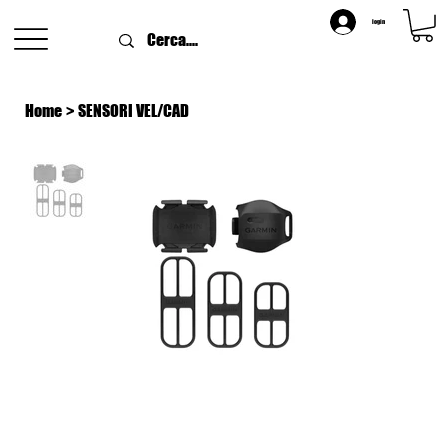
login
Home
>
SENSORI VEL/CAD