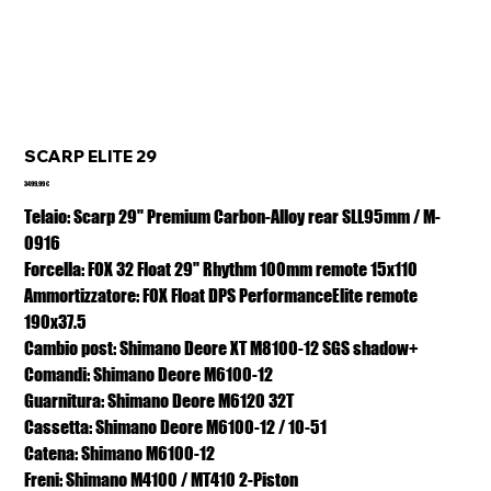
SCARP ELITE 29
Prezzo
3499,99 €
Telaio: Scarp 29" Premium Carbon-Alloy rear SLL95mm / M-
0916
Forcella: FOX 32 Float 29" Rhythm 100mm remote 15x110
Ammortizzatore: FOX Float DPS PerformanceElite remote
190x37.5
Cambio post: Shimano Deore XT M8100-12 SGS shadow+
Comandi: Shimano Deore M6100-12
Guarnitura: Shimano Deore M6120 32T
Cassetta: Shimano Deore M6100-12 / 10-51
Catena: Shimano M6100-12
Freni: Shimano M4100 / MT410 2-Piston