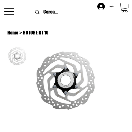
login
Home
>
ROTORE RT-10