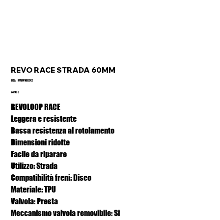
REVO RACE STRADA 60MM
SKU
SKU:
RVSW100242
RVSW100242
Prezzo
24,99 €
REVOLOOP RACE
Leggera e resistente
Bassa resistenza al rotolamento
Dimensioni ridotte
Facile da riparare
Utilizzo: Strada
Compatibilità freni: Disco
Materiale: TPU
Valvola: Presta
Meccanismo valvola removibile: Si