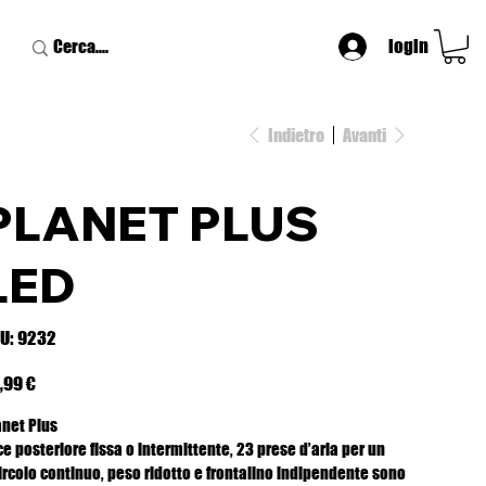
login
Indietro
Avanti
PLANET PLUS
LED
SKU
U:
9232
9232
zzo
,99 €
anet Plus
e posteriore fissa o intermittente, 23 prese d’aria per un
circolo continuo, peso ridotto e frontalino indipendente sono