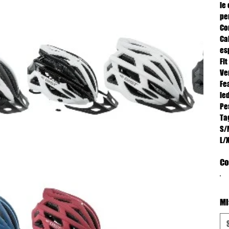
le
per
Co
Ca
es
Fit
Ve
Fea
le
Pe
Tag
S/
L/
Co
Mi