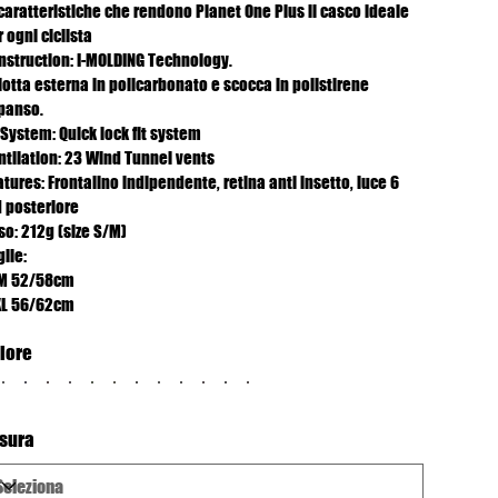
 caratteristiche che rendono Planet One Plus il casco ideale
 ogni ciclista
nstruction: I-MOLDING Technology.
lotta esterna in policarbonato e scocca in polistirene
panso.
 System: Quick lock fit system
ntilation: 23 Wind Tunnel vents
tures: Frontalino indipendente, retina anti insetto, luce 6
d posteriore
so: 212g (size S/M)
lie:
M 52/58cm
XL 56/62cm
lore
sura