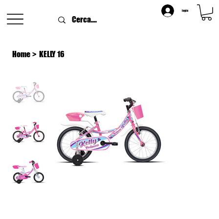
login
Home
>
KELLY 16