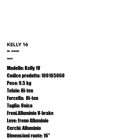
KELLY 16
SKU
SKU:
100165060
100165060
Prezzo
199,99 €
Modello: Kelly 1V
Codice prodotto: 100165060
Peso: 9.5 kg
Telaio: Hi-ten
Forcella: Hi-ten
Taglia: Unica
Freni.Alluminio V-brake
Leve: freno Alluminio
Cerchi: Alluminio
Dimensioni ruote: 16"