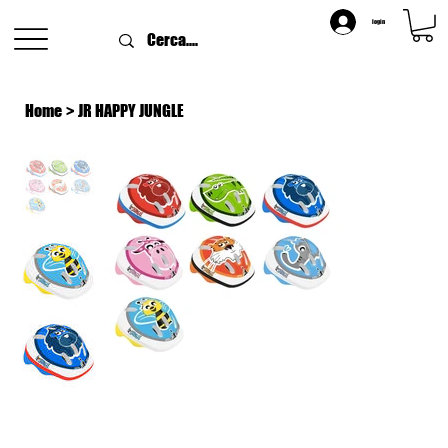
login
Home
>
JR HAPPY JUNGLE