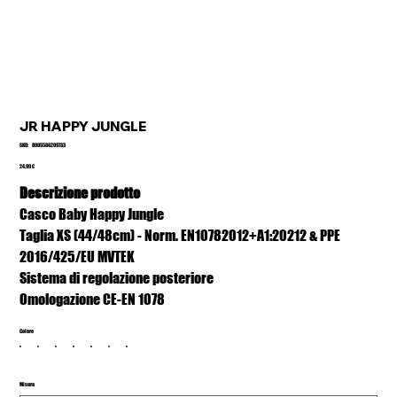
JR HAPPY JUNGLE
SKU
SKU:
8005586209733
8005586209733
Prezzo
24,99 €
Descrizione prodotto
Casco Baby Happy Jungle
Taglia XS (44/48cm) - Norm. EN10782012+A1:20212 & PPE
2016/425/EU MVTEK
Sistema di regolazione posteriore
Omologazione CE-EN 1078
Colore
Misura