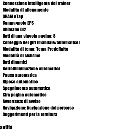
Connessione intelligente del trainer
Modalità di allenamento
SRAM eTap
Campagnolo EPS
Shimano Di2
Dati di una singola pagina: 8
Conteggio dei giri (manuale/automatico)
Modalità di tema: Tema Predefinito
Modalità di ciclismo
Dati dinamici
Retroilluminazione automatica
Pausa automatica
Riposo automatico
Spegnimento automatico
Gira pagina automatico
Avvertenze di avviso
Navigazione: Navigazione del percorso
Suggerimenti per la tornitura
antità