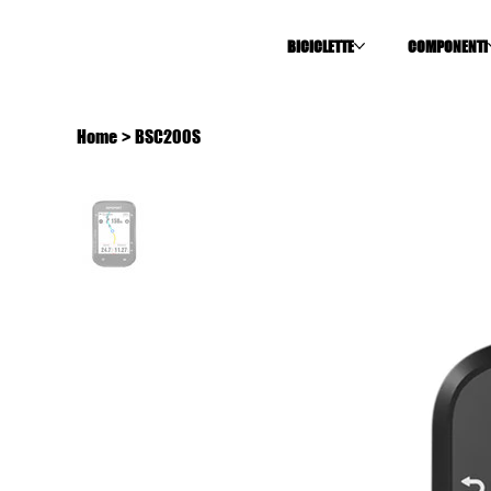
BICICLETTE
COMPONENTI
Home
>
BSC200S