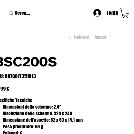
login
Indietro
Avanti
BSC200S
SKU
U:
6970817351913
6970817351913
zzo
,99 €
ecifiche Tecniche
Dimensioni dello schermo: 2.4″
Risoluzione dello schermo: 320 x 240
Dimensione dell'aspetto: 82 x 53 x 14.1 mm
Peso produttore: 66 g
Pulsanti: 6