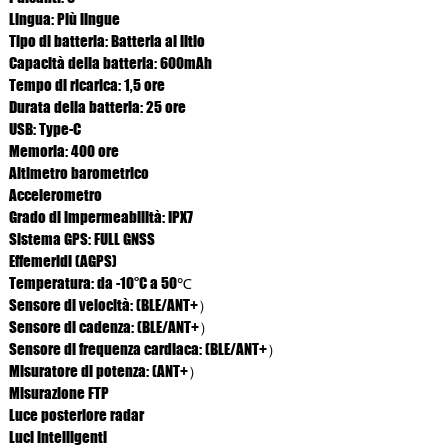
Lingua: Più lingue
Tipo di batteria: Batteria al litio
Capacità della batteria: 600mAh
Tempo di ricarica: 1,5 ore
Durata della batteria: 25 ore
USB: Type-C
Memoria: 400 ore
Altimetro barometrico
Accelerometro
Grado di impermeabilità: IPX7
Sistema GPS: FULL GNSS
Effemeridi (AGPS)
Temperatura: da -10°C a 50℃
Sensore di velocità: (BLE/ANT+）
Sensore di cadenza: (BLE/ANT+）
Sensore di frequenza cardiaca: (BLE/ANT+）
Misuratore di potenza: (ANT+）
Misurazione FTP
Luce posteriore radar
Luci intelligenti