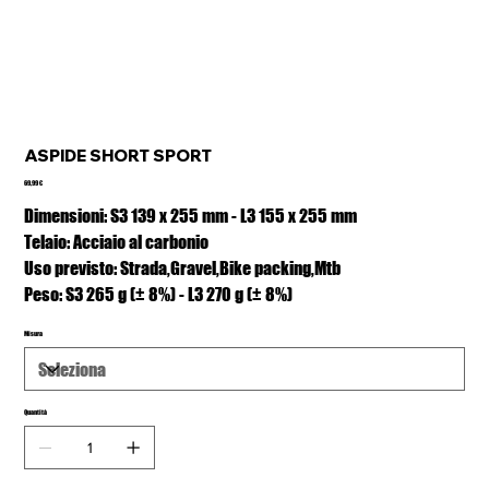
ASPIDE SHORT SPORT
Prezzo
69,99 €
Dimensioni: S3 139 x 255 mm - L3 155 x 255 mm
Telaio: Acciaio al carbonio
Uso previsto: Strada,Gravel,Bike packing,Mtb
Peso: S3 265 g (± 8%) - L3 270 g (± 8%)
Misura
Quantità