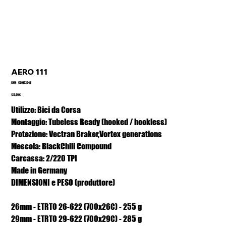
AERO 111
SKU
SKU:
CO0102046
CO0102046
Prezzo
122,99 €
Utilizzo: Bici da Corsa
Montaggio: Tubeless Ready (hooked / hookless)
Protezione: Vectran Braker,Vortex generations
Mescola: BlackChili Compound
Carcassa: 2/220 TPI
Made in Germany
DIMENSIONI e PESO (produttore)
26mm - ETRTO 26-622 (700x26C) - 255 g
29mm - ETRTO 29-622 (700x29C) - 285 g