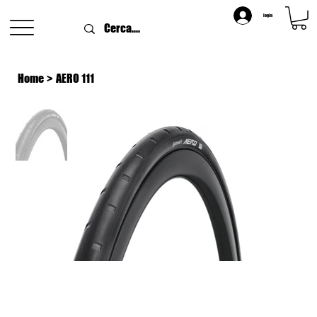
login
Home
>
AERO 111